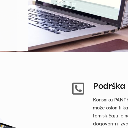
Podrška
Korisniku PANT
može osloniti k
tom slučaju je 
dogovoriti i iz