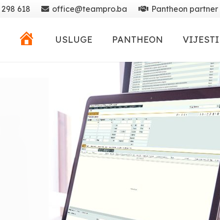
 298 618
office@teampro.ba
Pantheon partner
POČETNA
USLUGE
PANTHEON
VIJESTI