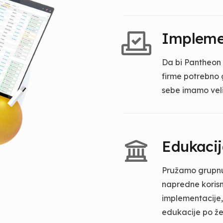
Impleme
Da bi Pantheon 
firme potrebno g
sebe imamo veli
Edukaci
Pružamo grupnu 
napredne korisn
implementacije,
edukacije po žel