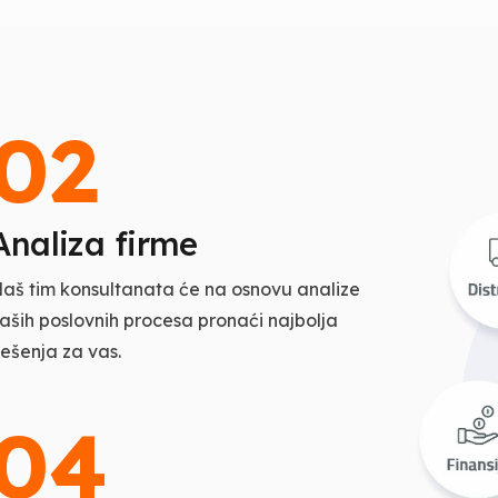
02
Analiza firme
aš tim konsultanata će na osnovu analize
aših poslovnih procesa pronaći najbolja
ješenja za vas.
04