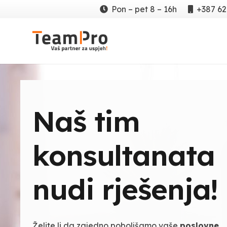
Pon – pet 8 – 16h
+387 62
Naš tim
konsultanata
nudi rješenja!
Želite li da zajedno poboljšamo vaše
poslovne