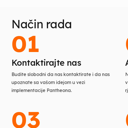
Način rada
01
Kontaktirajte nas
Budite slobodni da nas kontaktirate i da nas
N
upoznate sa vašom idejom u vezi
v
implementacije Pantheona.
r
03