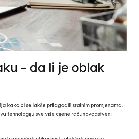
u – da li je oblak
ija kako bi se lakše prilagodili stalnim promjenama.
Ovu tehnologiju sve više cijene računovodstveni
može povećati efikasnost i olakšati posao u