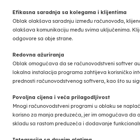
Efikasna saradnja sa kolegama i klijentima
Oblak olakšava saradnju između računovođa, klijena
olakšava komunikaciju među svima uključenima. Klij
odgovore sa obje strane.
Redovna ažuriranja
Oblak omogućava da se računovodstveni softver auto
lokalna instalacija programa zahtijeva korisničko int
prednosti računovodstvenog softvera, kao što su si
Povoljna cijena i veća prilagodljivost
Mnogi računovodstveni programi u oblaku se naplaću
korisno za manja preduzeća, jer im omogućava da o
skladu sa rastom preduzeća i dodavanje funkcionalno
Integracija sa drugim alatima