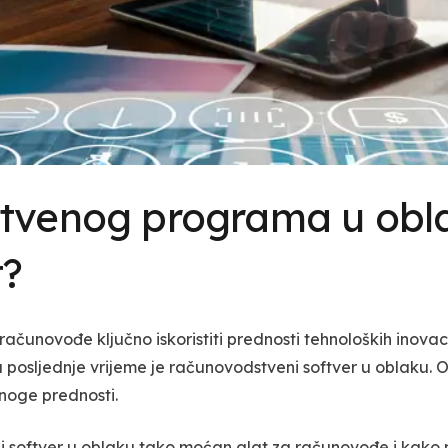
tvenog programa u oblak
t?
ačunovođe ključno iskoristiti prednosti tehnoloških inovac
u posljednje vrijeme je računovodstveni softver u oblaku. 
mnoge prednosti.
i softver u oblaku tako moćan alat za računovođe i kako 