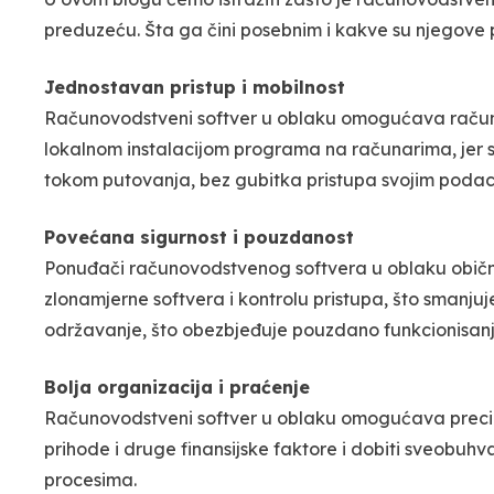
preduzeću. Šta ga čini posebnim i kakve su njegove 
Jednostavan pristup i mobilnost
Računovodstveni softver u oblaku omogućava računov
lokalnom instalacijom programa na računarima, jer s
tokom putovanja, bez gubitka pristupa svojim poda
Povećana sigurnost i pouzdanost
Ponuđači računovodstvenog softvera u oblaku obično
zlonamjerne softvera i kontrolu pristupa, što smanju
održavanje, što obezbjeđuje pouzdano funkcionisanj
Bolja organizacija i praćenje
Računovodstveni softver u oblaku omogućava precizn
prihode i druge finansijske faktore i dobiti sveobuh
procesima.