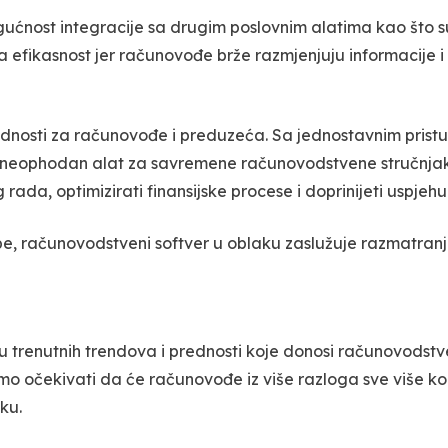
nost integracije sa drugim poslovnim alatima kao što su 
ikasnost jer računovođe brže razmjenjuju informacije i p
dnosti za računovođe i preduzeća. Sa jednostavnim prist
je neophodan alat za savremene računovodstvene stručnj
ada, optimizirati finansijske procese i doprinijeti uspjeh
e, računovodstveni softver u oblaku zaslužuje razmatranje
ovu trenutnih trendova i prednosti koje donosi računovodstv
o očekivati da će računovođe iz više razloga sve više kor
ku.