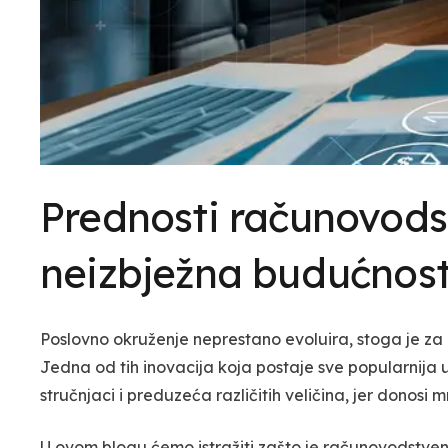
Prednosti računovods
neizbježna budućnos
Poslovno okruženje neprestano evoluira, stoga je za r
Jedna od tih inovacija koja postaje sve popularnija 
stručnjaci i preduzeća različitih veličina, jer donosi 
U ovom blogu ćemo istražiti zašto je računovodstven