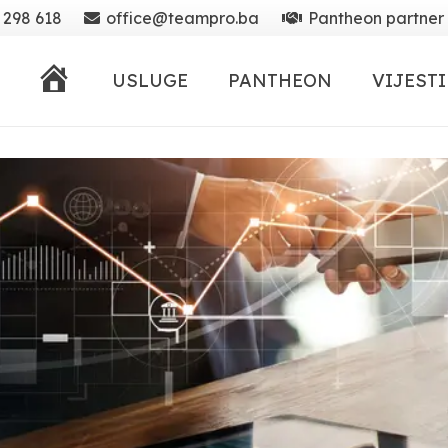
 298 618
office@teampro.ba
Pantheon partner
POČETNA
USLUGE
PANTHEON
VIJESTI