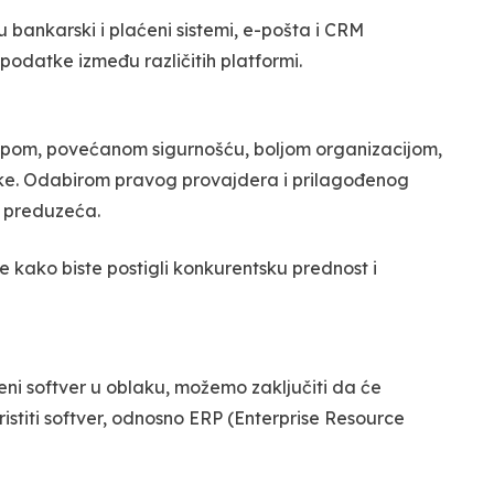
bankarski i plaćeni sistemi, e-pošta i CRM
odatke između različitih platformi.
upom, povećanom sigurnošću, boljom organizacijom,
ake. Odabirom pravog provajdera i prilagođenog
u preduzeća.
 kako biste postigli konkurentsku prednost i
eni softver u oblaku, možemo zaključiti da će
istiti softver, odnosno ERP (Enterprise Resource