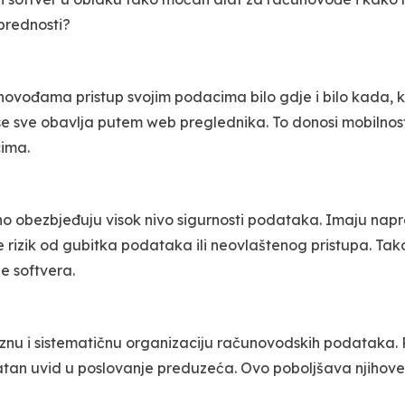
prednosti?
ođama pristup svojim podacima bilo gdje i bilo kada, ka
e sve obavlja putem web preglednika. To donosi mobilnost,
cima.
 obezbjeđuju visok nivo sigurnosti podataka. Imaju napre
je rizik od gubitka podataka ili neovlaštenog pristupa. Ta
e softvera.
u i sistematičnu organizaciju računovodskih podataka. R
vatan uvid u poslovanje preduzeća. Ovo poboljšava njihove