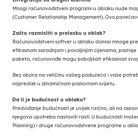
Mnogi računovodstveni programi u oblaku nude moguć
(Customer Relationship Management). Ovo povećava ef
Zašto razmisliti o prelasku u oblak?
Računovodstveni softver u oblaku donosi mnoge pre
efikasnom saradnjom i povoljnijim cijenama, posta
paketa, računovođe mogu poboljšati efikasnost svog r
Bez obzira na veličinu vašeg poduzeća i vaše potreb
napredak u dinamičnom poslovnom svijetu.
Da li je budućnost u oblaku?
Predviđanje budućnosti je uvijek rizično, ali na osn
njegova upotreba nastaviti rasti. U budućnosti možem
Planning) i druge računovodstvene programe u obla