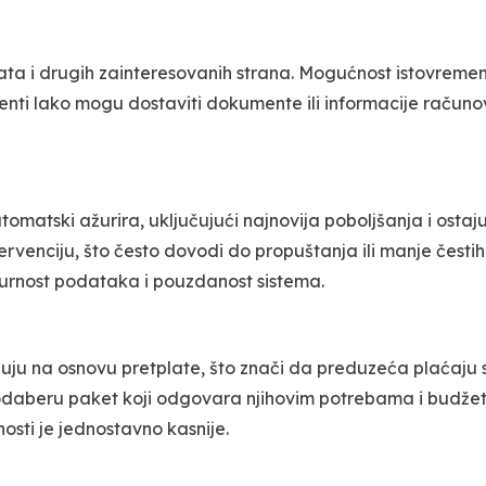
ta i drugih zainteresovanih strana. Mogućnost istovreme
enti lako mogu dostaviti dokumente ili informacije račun
matski ažurira, uključujući najnovija poboljšanja i osta
ervenciju, što često dovodi do propuštanja ili manje čestih
gurnost podataka i pouzdanost sistema.
ju na osnovu pretplate, što znači da preduzeća plaćaju s
daberu paket koji odgovara njihovim potrebama i budžetu
sti je jednostavno kasnije.